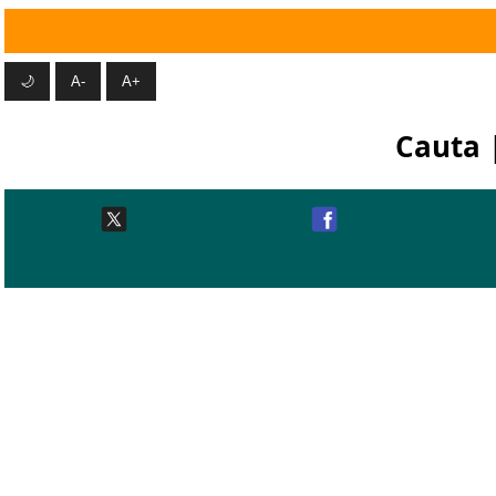
🌙
A-
A+
Cauta 