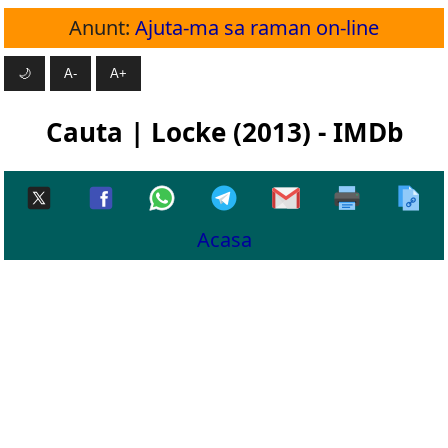
Anunt:
Ajuta-ma sa raman on-line
🌙
A-
A+
Cauta | Locke (2013) - IMDb
Acasa