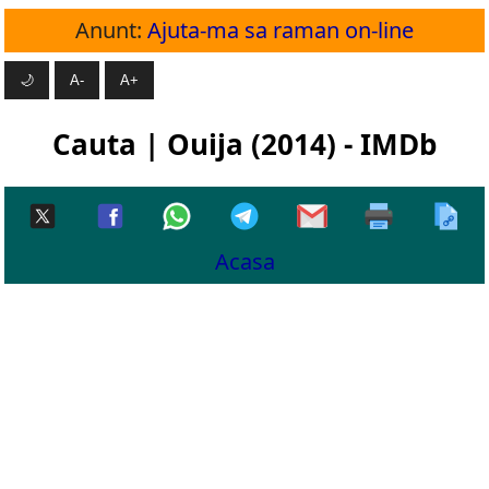
Anunt:
Ajuta-ma sa raman on-line
🌙
A-
A+
Cauta | Ouija (2014) - IMDb
Acasa