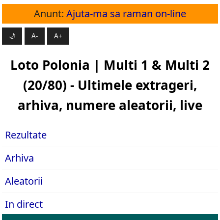
Anunt:
Ajuta-ma sa raman on-line
🌙
A-
A+
Loto Polonia | Multi 1 & Multi 2
(20/80) - Ultimele extrageri,
arhiva, numere aleatorii, live
Rezultate
Arhiva
Aleatorii
In direct