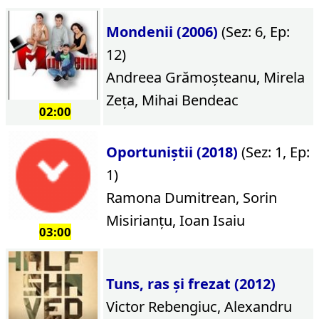
Mondenii (2006)
(Sez: 6, Ep:
12)
Andreea Grămoșteanu, Mirela
Zeța, Mihai Bendeac
02:00
Oportuniștii (2018)
(Sez: 1, Ep:
1)
Ramona Dumitrean, Sorin
Misirianțu, Ioan Isaiu
03:00
Tuns, ras și frezat (2012)
Victor Rebengiuc, Alexandru