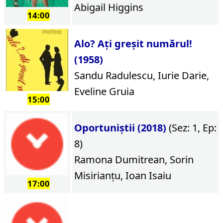
Abigail Higgins
14:00
Alo? Ați greșit numărul!
(1958)
Sandu Radulescu, Iurie Darie,
Eveline Gruia
15:00
Oportuniștii (2018)
(Sez: 1, Ep:
8)
Ramona Dumitrean, Sorin
Misirianțu, Ioan Isaiu
17:00