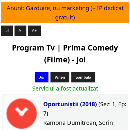
Anunt:
Gazduire, nu marketing (+ IP dedicat
gratuit)
🌙
A-
A+
Program Tv | Prima Comedy
(Filme) - Joi
Joi
Vineri
Sambata
Serviciul a fost actualizat
Oportuniștii (2018)
(Sez: 1, Ep:
7)
Ramona Dumitrean, Sorin