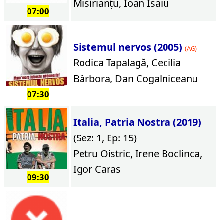
Misirianțu, Ioan Isaiu
07:00
Sistemul nervos (2005)
(AG)
Rodica Tapalagă, Cecilia
Bârbora, Dan Cogalniceanu
07:30
Italia, Patria Nostra (2019)
(Sez: 1, Ep: 15)
Petru Oistric, Irene Boclinca,
Igor Caras
09:30