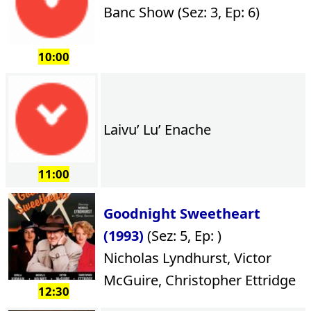
Banc Show (Sez: 3, Ep: 6)
10:00
Laivu’ Lu’ Enache
11:00
Goodnight Sweetheart
(1993)
(Sez: 5, Ep: )
Nicholas Lyndhurst, Victor
McGuire, Christopher Ettridge
12:30