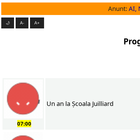
Anunt:
AI, 
🌙
A-
A+
Prog
Un an la Şcoala Juilliard
07:00