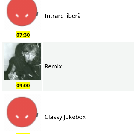
Intrare liberă
07:30
Remix
09:00
Classy Jukebox