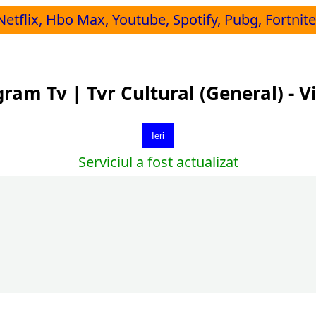
Netflix, Hbo Max, Youtube, Spotify, Pubg, Fortnite,
ram Tv | Tvr Cultural (General) - V
Ieri
Serviciul a fost actualizat