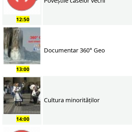
Poveştile caselor vechi
12:50
Documentar 360° Geo
13:00
Cultura minorităţilor
14:00