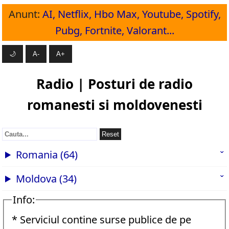
Anunt:
AI, Netflix, Hbo Max, Youtube, Spotify,
Pubg, Fortnite, Valorant...
🌙
A-
A+
Radio | Posturi de radio
romanesti si moldovenesti
Reset
Romania (64)
Moldova (34)
Info:
* Serviciul contine surse publice de pe