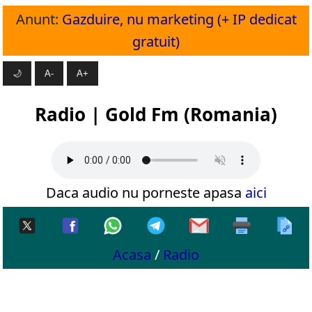
Anunt:
Gazduire, nu marketing (+ IP dedicat
gratuit)
🌙
A-
A+
Radio | Gold Fm (Romania)
Daca audio nu porneste apasa
aici
Acasa
/
Radio