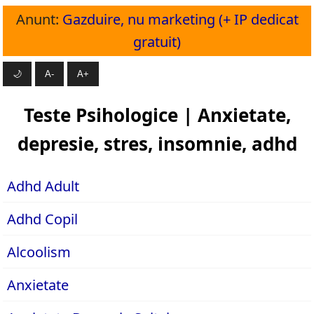
Anunt:
Gazduire, nu marketing (+ IP dedicat
gratuit)
🌙
A-
A+
Teste Psihologice | Anxietate,
depresie, stres, insomnie, adhd
Adhd Adult
Adhd Copil
Alcoolism
Anxietate