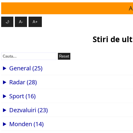
A
🌙
A-
A+
Stiri de u
Reset
General (25)
Radar (28)
Sport (16)
Dezvaluiri (23)
Monden (14)