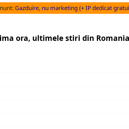
nunt:
Gazduire, nu marketing (+ IP dedicat gratui
ltima ora, ultimele stiri din Romania