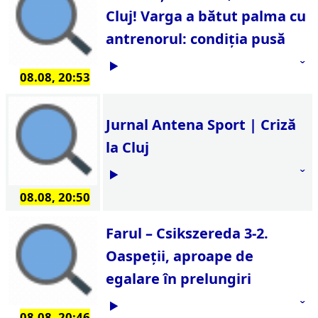
Cluj! Varga a bătut palma cu
antrenorul: condiţia pusă
08.08, 20:53
Jurnal Antena Sport | Criză
la Cluj
08.08, 20:50
Farul – Csikszereda 3-2.
Oaspeţii, aproape de
egalare în prelungiri
08.08, 20:46