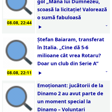
gol „Mâna lui Dumnezeu,
scoasă la licitaţie! Valorează
o sumă fabuloasă
08.08, 22:44
Ștefan Baiaram, transferat
în Italia. „Cine dă 5-6
milioane cât vrea Rotaru?
Doar un club din Serie A”
08.08, 22:11
Emoţionant: jucătorii de la
Dinamo 2 au avut parte de
un moment special la
Dinamo – Voluntari