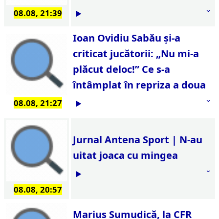
08.08, 21:39
Ioan Ovidiu Sabău și-a
criticat jucătorii: „Nu mi-a
plăcut deloc!” Ce s-a
întâmplat în repriza a doua
08.08, 21:27
Jurnal Antena Sport | N-au
uitat joaca cu mingea
08.08, 20:57
Marius Şumudică, la CFR