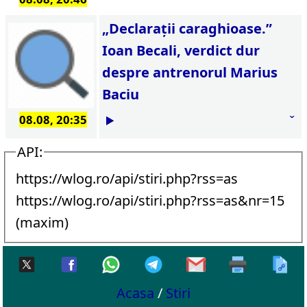
„Declarații caraghioase.”
Ioan Becali, verdict dur
despre antrenorul Marius
Baciu
08.08, 20:35
API:
https://wlog.ro/api/stiri.php?rss=as
https://wlog.ro/api/stiri.php?rss=as&nr=15
(maxim)
Acasa
/
Stiri