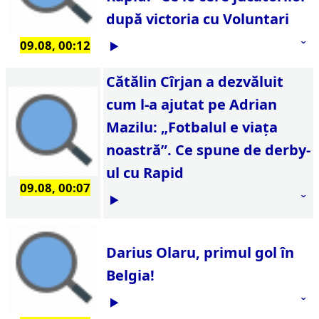
după victoria cu Voluntari
09.08, 00:12
Cătălin Cîrjan a dezvăluit
cum l-a ajutat pe Adrian
Mazilu: „Fotbalul e viaţa
noastră”. Ce spune de derby-
ul cu Rapid
09.08, 00:07
Darius Olaru, primul gol în
Belgia!