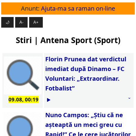
Anunt:
Ajuta-ma sa raman on-line
🌙
A-
A+
Stiri | Antena Sport (Sport)
Florin Prunea dat verdictul
imediat după Dinamo – FC
Voluntari: „Extraordinar.
Fotbalist”
09.08, 00:19
Nuno Campos: „Ştiu că ne
aşteaptă un meci greu cu
Rapid!” Ce le cere jucătorilor