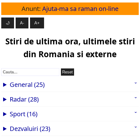
Anunt:
Ajuta-ma sa raman on-line
🌙
A-
A+
Stiri de ultima ora, ultimele stiri
din Romania si externe
Reset
General (25)
Radar (28)
Sport (16)
Dezvaluiri (23)