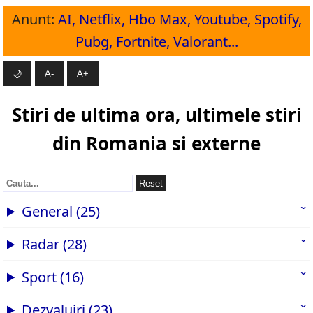
Anunt:
AI, Netflix, Hbo Max, Youtube, Spotify,
Pubg, Fortnite, Valorant...
🌙
A-
A+
Stiri de ultima ora, ultimele stiri
din Romania si externe
Reset
General (25)
Radar (28)
Sport (16)
Dezvaluiri (23)